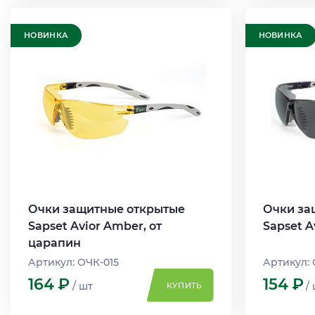
НОВИНКА
НОВИНКА
Очки защитные открытые
Очки за
Sapset Avior Amber, от
Sapset A
царапин
Артикул: ОЧК-015
Артикул: 
164
Р
154
Р
/ шт
/
КУПИТЬ