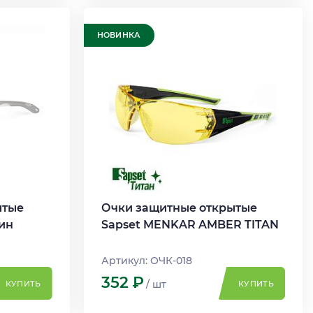
НОВИНКА
ытые
Очки защитные открытые
пин
Sapset MENKAR AMBER TITAN
Артикул: ОЧК-018
352
Р
/ шт
КУПИТЬ
КУПИТЬ