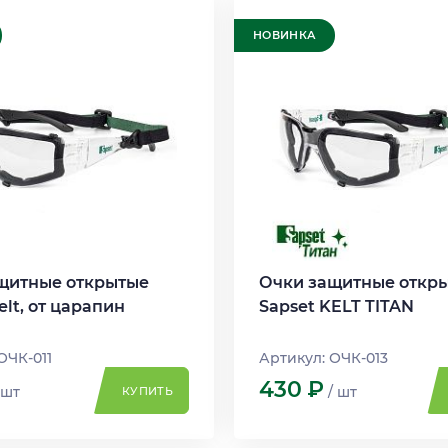
НОВИНКА
щитные открытые
Очки защитные откр
elt, от царапин
Sapset KELT TITAN
ОЧК-011
Артикул: ОЧК-013
430
Р
 шт
/ шт
КУПИТЬ