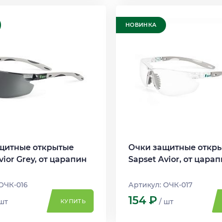
НОВИНКА
щитные открытые
Очки защитные откр
vior Grey, от царапин
Sapset Avior, от цара
ОЧК-016
Артикул: ОЧК-017
154
Р
 шт
/ шт
КУПИТЬ